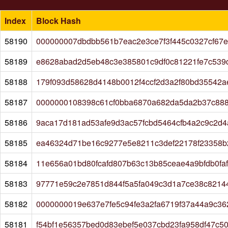
Index
Block Hash
58190
000000007dbdbb561b7eac2e3ce7f3f445c0327cf67
58189
e8628abad2d5eb48c3e385801c9df0c81221fe7c539
58188
179f093d58628d4148b0012f4ccf2d3a2f80bd35542a
58187
0000000108398c61cf0bba6870a682da5da2b37c888
58186
9aca17d181ad53afe9d3ac57fcbd5464cfb4a2c9c2d4
58185
ea46324d71be16c9277e5e8211c3def22178f23358b
58184
11e656a01bd80fcafd807b63c13b85ceae4a9bfdb0fa
58183
97771e59c2e7851d844f5a5fa049c3d1a7ce38c82144
58182
0000000019e637e7fe5c94fe3a2fa6719f37a44a9c36
58181
f54bf1e56357bed0d83ebef5e037cbd23fa958df47c5